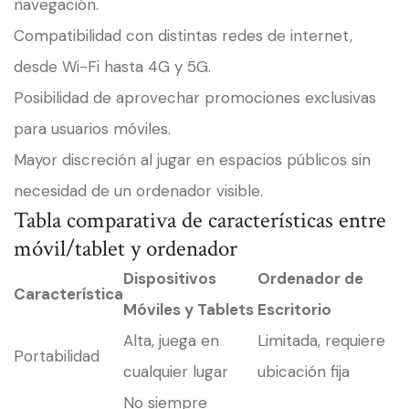
navegación.
Compatibilidad con distintas redes de internet,
desde Wi-Fi hasta 4G y 5G.
Posibilidad de aprovechar promociones exclusivas
para usuarios móviles.
Mayor discreción al jugar en espacios públicos sin
necesidad de un ordenador visible.
Tabla comparativa de características entre
móvil/tablet y ordenador
Dispositivos
Ordenador de
Característica
Móviles y Tablets
Escritorio
Alta, juega en
Limitada, requiere
Portabilidad
cualquier lugar
ubicación fija
No siempre