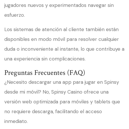
jugadores nuevos y experimentados navegar sin
esfuerzo.
Los sistemas de atención al cliente también están
disponibles en modo móvil para resolver cualquier
duda o inconveniente al instante, lo que contribuye a
una experiencia sin complicaciones.
Preguntas Frecuentes (FAQ)
¿Necesito descargar una app para jugar en Spinsy
desde mi móvil?
No, Spinsy Casino ofrece una
versión web optimizada para móviles y tablets que
no requiere descarga, facilitando el acceso
inmediato.