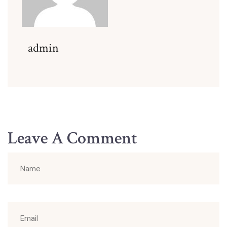
admin
Leave A Comment