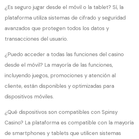
¿Es seguro jugar desde el móvil o la tablet?
Sí, la
plataforma utiliza sistemas de cifrado y seguridad
avanzados que protegen todos los datos y
transacciones del usuario.
¿Puedo acceder a todas las funciones del casino
desde el móvil?
La mayoría de las funciones,
incluyendo juegos, promociones y atención al
cliente, están disponibles y optimizadas para
dispositivos móviles.
¿Qué dispositivos son compatibles con Spinsy
Casino?
La plataforma es compatible con la mayoría
de smartphones y tablets que utilicen sistemas