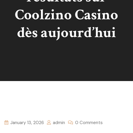
Coolzino Casino
dès aujourd’hui
January 13, 2026
admin
0 Comments