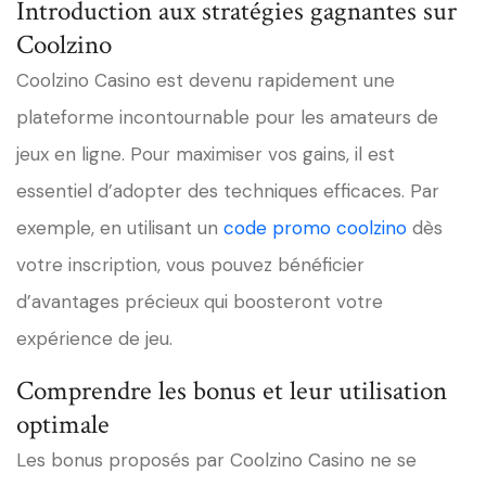
Introduction aux stratégies gagnantes sur
Coolzino
Coolzino Casino est devenu rapidement une
plateforme incontournable pour les amateurs de
jeux en ligne. Pour maximiser vos gains, il est
essentiel d’adopter des techniques efficaces. Par
exemple, en utilisant un
code promo coolzino
dès
votre inscription, vous pouvez bénéficier
d’avantages précieux qui boosteront votre
expérience de jeu.
Comprendre les bonus et leur utilisation
optimale
Les bonus proposés par Coolzino Casino ne se