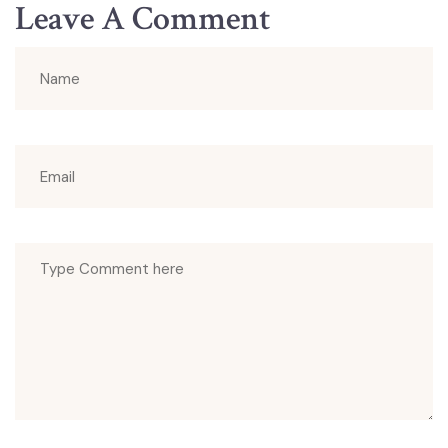
Leave A Comment