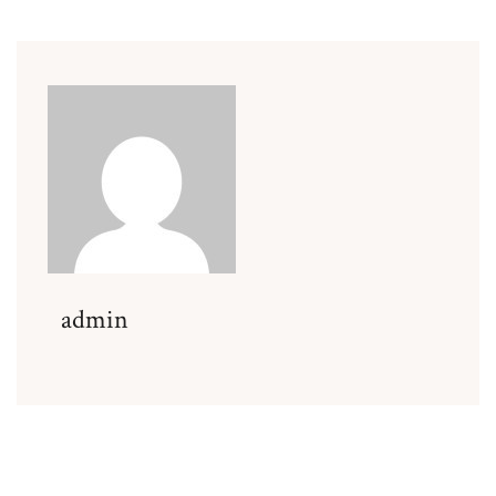
admin