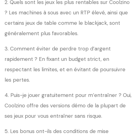
2. Quels sont les jeux les plus rentables sur Coolzino
?
Les machines à sous avec un RTP élevé, ainsi que
certains jeux de table comme le blackjack, sont
généralement plus favorables.
3. Comment éviter de perdre trop d’argent
rapidement ?
En fixant un budget strict, en
respectant les limites, et en évitant de poursuivre
les pertes.
4. Puis-je jouer gratuitement pour m’entraîner ?
Oui,
Coolzino offre des versions démo de la plupart de
ses jeux pour vous entraîner sans risque.
5. Les bonus ont-ils des conditions de mise