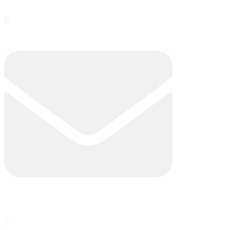
122016
(+91) 0124 4554301
sales@mhkexports.com
Mon to Sat: 9:30 am to 6:00 pm