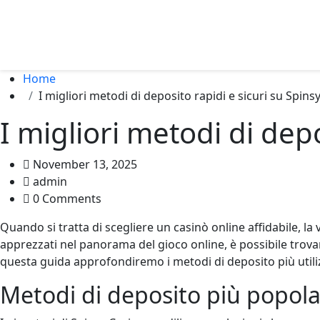
Home
I migliori metodi di deposito rapidi e sicuri su Spins
I migliori metodi di dep
November 13, 2025
admin
0 Comments
Quando si tratta di scegliere un casinò online affidabile, l
apprezzati nel panorama del gioco online, è possibile trovar
questa guida approfondiremo i metodi di deposito più utilizza
Metodi di deposito più popola