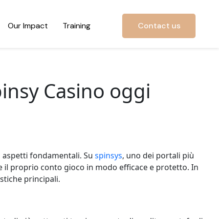
Our Impact
Training
Contact us
Spinsy Casino oggi
no aspetti fondamentali. Su
spinsys
, uno dei portali più
 il proprio conto gioco in modo efficace e protetto. In
tiche principali.