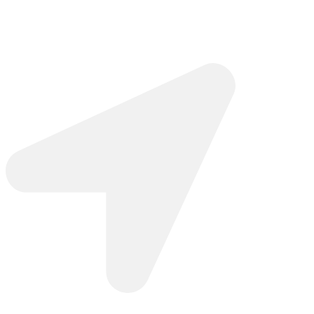
ad Office Address
Plot no. 729, Udyog Vihar Phase V, Gurugram –