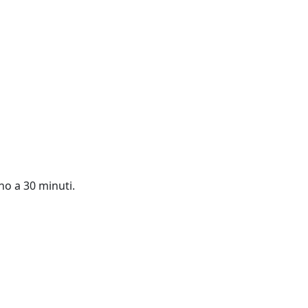
no a 30 minuti.