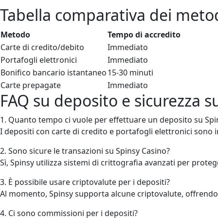
Tabella comparativa dei metod
Metodo
Tempo di accredito
Carte di credito/debito
Immediato
Portafogli elettronici
Immediato
Bonifico bancario istantaneo
15-30 minuti
Carte prepagate
Immediato
FAQ su deposito e sicurezza s
1. Quanto tempo ci vuole per effettuare un deposito su Spi
I depositi con carte di credito e portafogli elettronici sono
2. Sono sicure le transazioni su Spinsy Casino?
Sì, Spinsy utilizza sistemi di crittografia avanzati per proteg
3. È possibile usare criptovalute per i depositi?
Al momento, Spinsy supporta alcune criptovalute, offrendo u
4. Ci sono commissioni per i depositi?