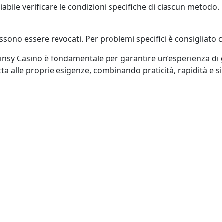
abile verificare le condizioni specifiche di ciascun metodo.
no essere revocati. Per problemi specifici è consigliato co
pinsy Casino è fondamentale per garantire un’esperienza di 
tta alle proprie esigenze, combinando praticità, rapidità e s