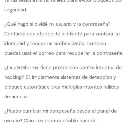
varias sesiones simultáneas para evitar bloqueos por
seguridad.
¿Qué hago si olvidé mi usuario y la contraseña?
Contacta con el soporte al cliente para verificar tu
identidad y recuperar ambos datos. También
puedes usar el correo para recuperar la contraseña.
¿La plataforma tiene protección contra intentos de
hacking?
Sí, implementa sistemas de detección y
bloqueo automático tras múltiples intentos fallidos
de acceso.
¿Puedo cambiar mi contraseña desde el panel de
usuario?
Claro, es recomendable hacerlo