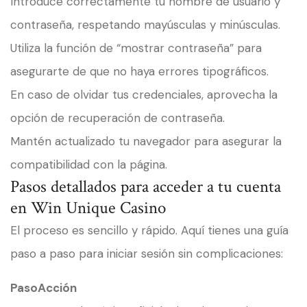
Introduce correctamente tu nombre de usuario y
contraseña, respetando mayúsculas y minúsculas.
Utiliza la función de “mostrar contraseña” para
asegurarte de que no haya errores tipográficos.
En caso de olvidar tus credenciales, aprovecha la
opción de recuperación de contraseña.
Mantén actualizado tu navegador para asegurar la
compatibilidad con la página.
Pasos detallados para acceder a tu cuenta
en Win Unique Casino
El proceso es sencillo y rápido. Aquí tienes una guía
paso a paso para iniciar sesión sin complicaciones:
Paso
Acción