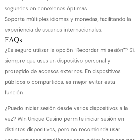
segundos en conexiones óptimas.
Soporta múltiples idiomas y monedas, facilitando la
experiencia de usuarios internacionales.
FAQs
¿Es seguro utilizar la opción “Recordar mi sesión”?
Sí,
siempre que uses un dispositivo personal y
protegido de accesos externos. En dispositivos
públicos o compartidos, es mejor evitar esta
función.
¿Puedo iniciar sesión desde varios dispositivos a la
vez?
Win Unique Casino permite iniciar sesión en
distintos dispositivos, pero no recomienda usar