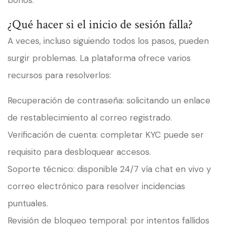
bonos.
¿Qué hacer si el inicio de sesión falla?
A veces, incluso siguiendo todos los pasos, pueden
surgir problemas. La plataforma ofrece varios
recursos para resolverlos:
Recuperación de contraseña: solicitando un enlace
de restablecimiento al correo registrado.
Verificación de cuenta: completar KYC puede ser
requisito para desbloquear accesos.
Soporte técnico: disponible 24/7 vía chat en vivo y
correo electrónico para resolver incidencias
puntuales.
Revisión de bloqueo temporal: por intentos fallidos