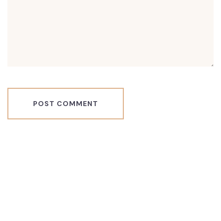
POST COMMENT