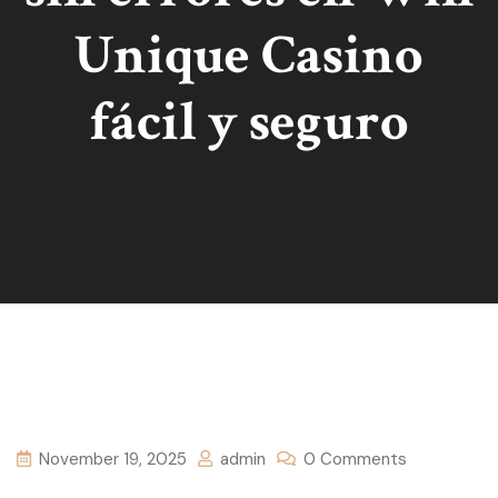
Unique Casino
fácil y seguro
November 19, 2025
admin
0 Comments