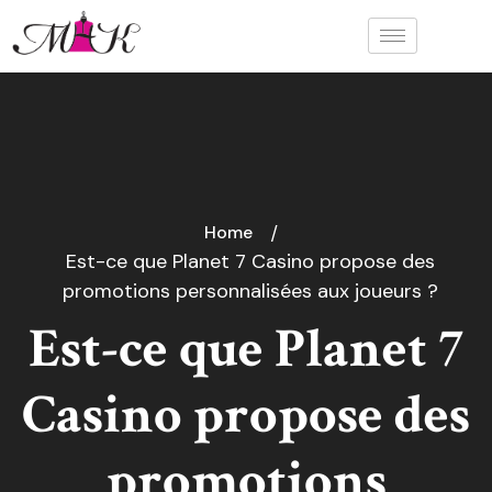
Home
Est-ce que Planet 7 Casino propose des
promotions personnalisées aux joueurs ?
Est-ce que Planet 7
Casino propose des
promotions