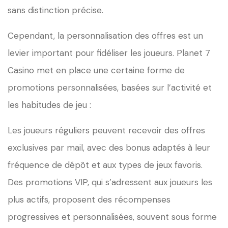
sans distinction précise.
Cependant, la personnalisation des offres est un
levier important pour fidéliser les joueurs. Planet 7
Casino met en place une certaine forme de
promotions personnalisées, basées sur l’activité et
les habitudes de jeu :
Les joueurs réguliers peuvent recevoir des offres
exclusives par mail, avec des bonus adaptés à leur
fréquence de dépôt et aux types de jeux favoris.
Des promotions VIP, qui s’adressent aux joueurs les
plus actifs, proposent des récompenses
progressives et personnalisées, souvent sous forme