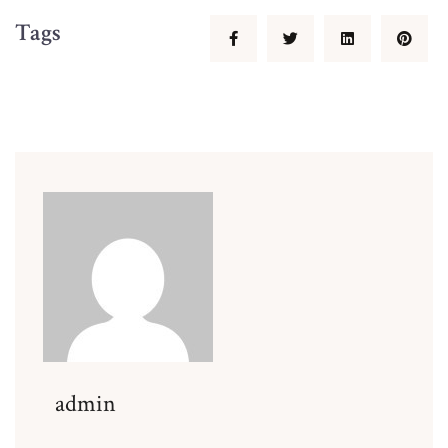
Tags
admin