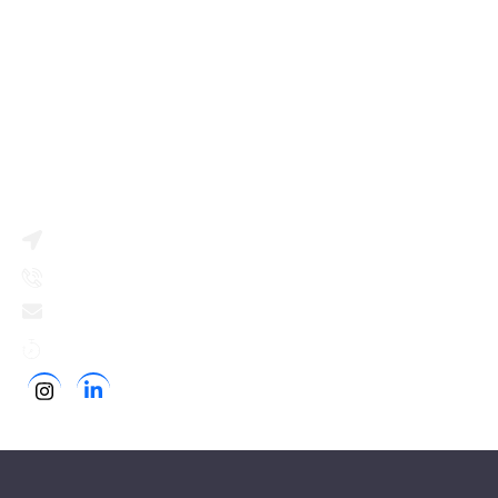
Home
About
Products
Sustainability
Our Impact
Contact
Head Office Address
Plot no. 729, Udyog Vihar Phase V, Gurugram – 122016
(+91) 0124 4554301
sales@mhkexports.com
Mon to Sat: 9:30 am to 6:00 pm