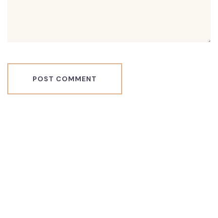
POST COMMENT
Usefull Link