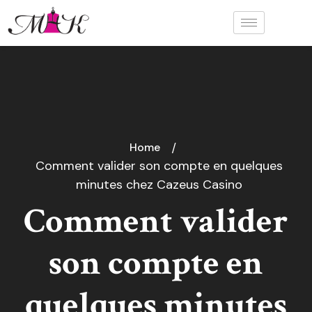
Home
Comment valider son compte en quelques
minutes chez Cazeus Casino
Comment valider
son compte en
quelques minutes